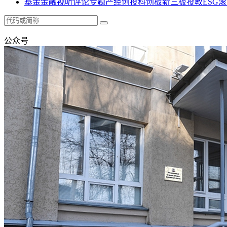
基金
金融
视听
评论
专题
产经
创投
科创板
新三板
投教
ESG
滚
公众号