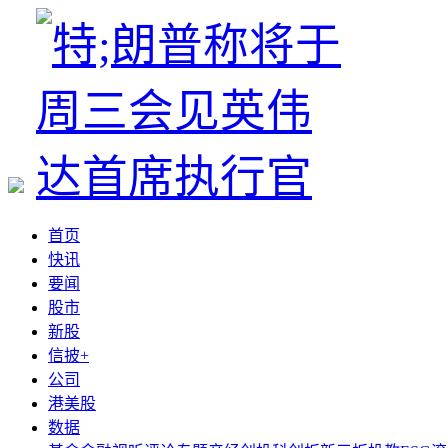
首页
快讯
要闻
股市
新股
信披+
公司
港美股
数据